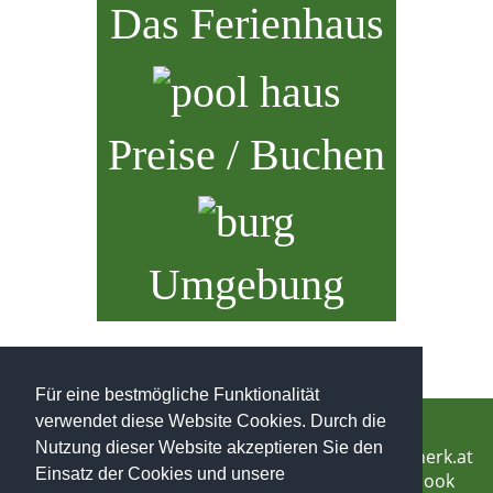
Das Ferienhaus
Preise / Buchen
Umgebung
Für eine bestmögliche Funktionalität
verwendet diese Website Cookies. Durch die
Ferienhaus Herk
Nutzung dieser Website akzeptieren Sie den
Thomas Schlamadinger
info@ferienhaus-herk.at
Einsatz der Cookies und unsere
Sandgasse 25/9/37, 8010 Graz
FH-Herk auf Facebook